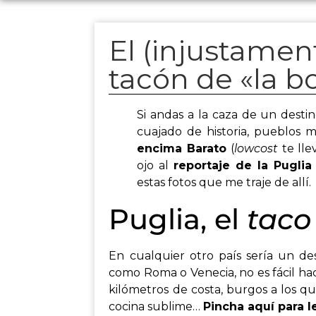
El (injustamen
tacón de «la b
Si andas a la caza de un desti
cuajado de historia, pueblos m
encima Barato
(
lowcost
te lle
ojo al
reportaje de la Pugli
estas fotos que me traje de allí.
Puglia, el
taco
En cualquier otro país sería un de
como Roma o Venecia, no es fácil h
kilómetros de costa, burgos a los q
cocina sublime…
Pincha
aquí
para le