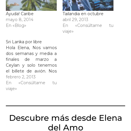
Ayuda! Caribe
Tailandia en octubre
mayo 8, 2014
abril 29, 2013
En «Blog»
En «Consúltame tu
viaje»
Sri Lanka por libre
Hola Elena, Nos vamos
dos semanas y media a
finales de marzo a
Ceylan y solo tenemos
el billete de avión. Nos
recomiendas viajar con
febrero 2, 2013
conductor por la isla para
En «Consúltame tu
aprovechar lo más
viaje»
posible el tiempo? con
que compañía seria o
conductor? que playa
tranquila nos aconsejas
Descubre más desde Elena
para quedarnos 4…
del Amo