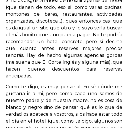
Si no os disgusta la idea de no salir apenas del hotel
(que tienen de todo, eso sí, como varias piscinas,
montones de bares, restaurantes, actividades
organizadas, discoteca…), pues entonces casi que
os da igual un sitio que otro y lo suyo sería buscar
el más bonito que uno pueda pagar. No te podría
recomendar un hotel concreto, pero sí decirte
que cuanto antes reserves mejores precios
tendrás. Hay de hecho algunas agencias gordas
(me suena que El Corte Inglés y alguna más), que
hacen buenos descuentos para reservas
anticipadas.
Como te digo, es muy personal. Yo sé dónde me
gustaría ir a mi, pero como cada uno somos de
nuestro padre y de nuestra madre, no es cosa de
blanco y negro sino de pensar qué es lo que de
verdad os apetece a vosotros, si os hace estar todo
el día en el hotel (que, como te digo, algunos son
una pasada, o sea que no estás «encerrado» en la