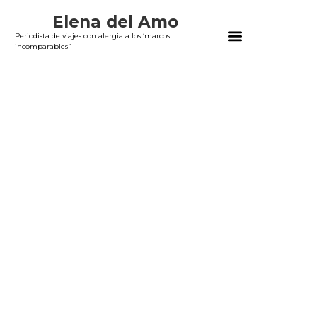
Elena del Amo
Periodista de viajes con alergia a los ‘marcos
incomparables´
ASESORÍA, TEXTOS A MEDIDA Y AUDIOVIS
CONSÚLTAME TU VIAJE