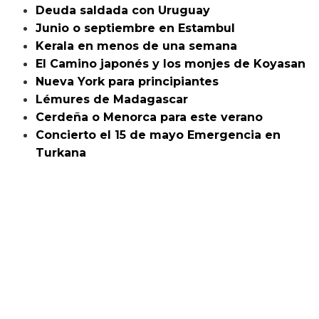
Deuda saldada con Uruguay
Junio o septiembre en Estambul
Kerala en menos de una semana
El Camino japonés y los monjes de Koyasan
Nueva York para principiantes
Lémures de Madagascar
Cerdeña o Menorca para este verano
Concierto el 15 de mayo Emergencia en
Turkana
¿Con cuánta antelación comprar un vuelo?
Policía islandesa a la caza de meadoras
españolas
¡Suscríbete al blog!