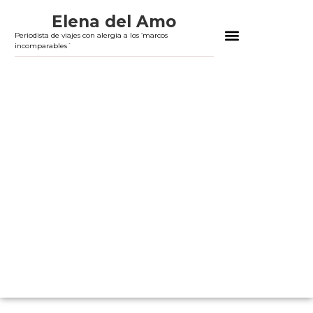
Elena del Amo
Periodista de viajes con alergia a los ‘marcos
incomparables´
ASESORÍA, TEXTOS A MEDIDA Y AUDIOVIS
CONSÚLTAME TU VIAJE