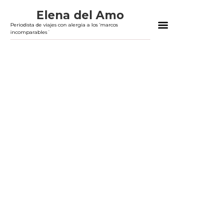
Elena del Amo
Periodista de viajes con alergia a los ‘marcos
incomparables´
ASESORÍA, TEXTOS A MEDIDA Y AUDIOVIS
CONSÚLTAME TU VIAJE